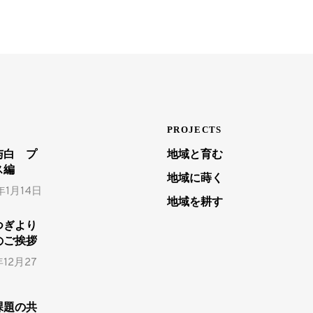
PROJECTS
与白 プ
地域と育む
ス編
地域に蒔く
年1月14日
地域を耕す
つぎより
のご挨拶
年12月27
課題の共