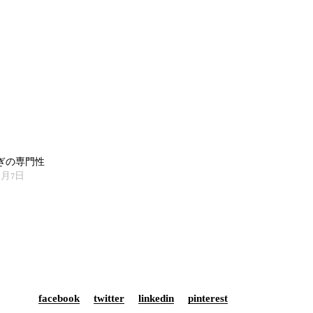
ぎの専門性
6月7日
facebook
twitter
linkedin
pinterest