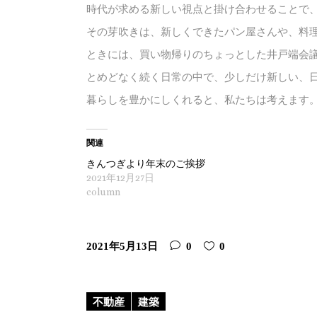
時代が求める新しい視点と掛け合わせることで
その芽吹きは、新しくできたパン屋さんや、料
ときには、買い物帰りのちょっとした井戸端会
とめどなく続く日常の中で、少しだけ新しい、
暮らしを豊かにしくれると、私たちは考えます
関連
きんつぎより年末のご挨拶
2021年12月27日
column
2021年5月13日
0
0
不動産
建築