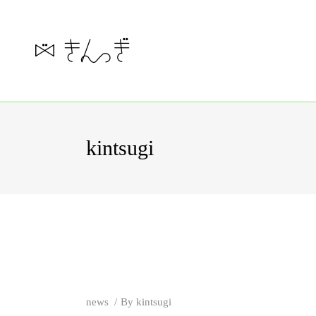
kintsugi
news
By
kintsugi