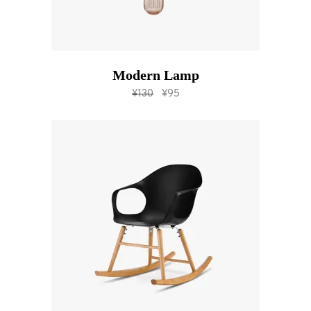
Modern Lamp
add to cart
¥
130
¥
95