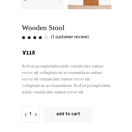
Wooden Stool
(
1
customer review)
Rated
1
4.00
out
of 5
¥
115
based
on
customer
rating
Sed ut perspiciatis unde omnis iste natus
error sit voluptatem accusantium natus
error sit omnis iste natus error sit
voluptatem accusantium. Sed ut perspiciatis
unde omnis iste natus error sit
Quantity
add to cart