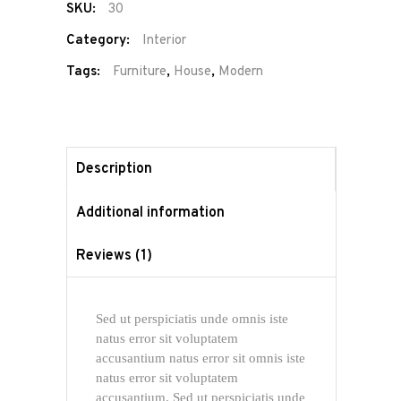
SKU:
30
Category:
Interior
Tags:
Furniture
,
House
,
Modern
Description
Additional information
Reviews (1)
Sed ut perspiciatis unde omnis iste
natus error sit voluptatem
accusantium natus error sit omnis iste
natus error sit voluptatem
accusantium. Sed ut perspiciatis unde