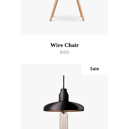
Wire Chair
add to cart
¥
150
Sale