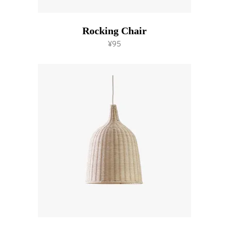
Rocking Chair
add to cart
¥
95